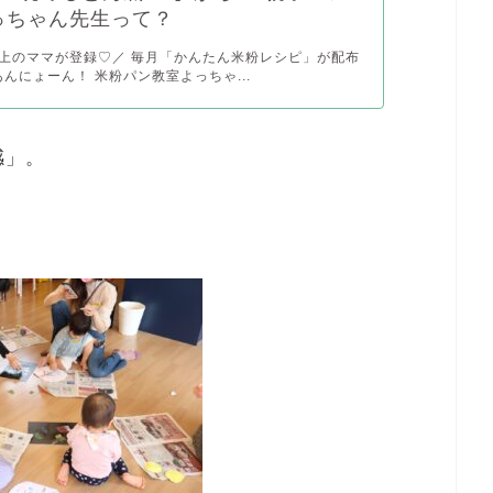
っちゃん先生って？
以上のママが登録♡／ 毎月「かんたん米粉レシピ」が配布
あんにょーん！ 米粉パン教室よっちゃ...
感」。