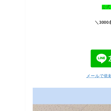
公式
＼300
メールで依