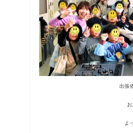
出張
お
よ