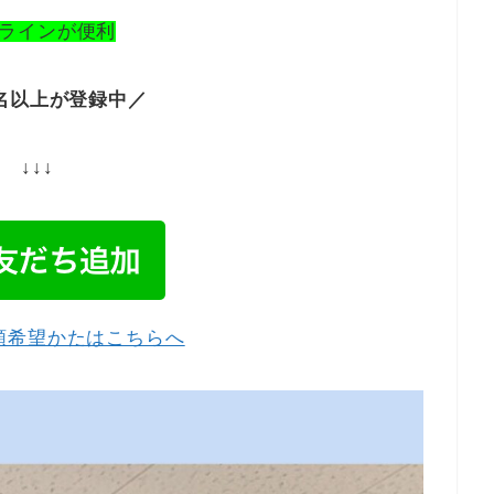
ラインが便利
0名以上が登録中／
↓↓↓
頼希望かたはこちらへ