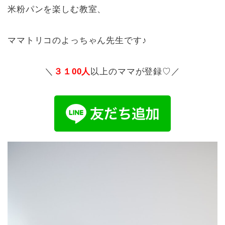
米粉パンを楽しむ教室、
ママトリコのよっちゃん先生です♪
＼
３１
00
人
以上のママが登録♡／