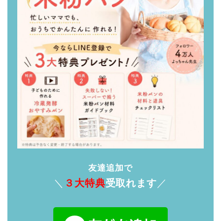
友達追加で
＼
３大特典
受取れます
／