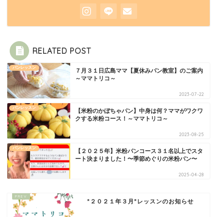
RELATED POST
パンレッスン
７月３１日広島ママ【夏休みパン教室】のご案内
～ママトリコ～
2023-07-22
パンレッスン
【米粉のかぼちゃパン】中身は何？ママがワクワ
クする米粉コース！～ママトリコ～
2023-08-25
パンレッスン
【２０２５年】米粉パンコース３１名以上でスタ
ート決まりました！〜季節めぐりの米粉パン〜
2025-04-28
講師について
*２０２１年３月*レッスンのお知らせ