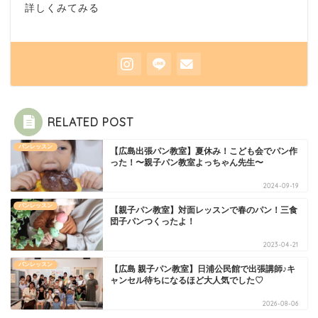
詳しくみてみる
RELATED POST
パンレッスン
【広島出張パン教室】夏休み！こども会でパン作
った！〜親子パン教室よっちゃん先生〜
2024-09-19
パンレッスン
【親子パン教室】対面レッスンで春のパン！三食
団子パンつくったよ！
2023-04-21
パンレッスン
【広島 親子パン教室】日浦公民館で出張講師♪キ
ャンセル待ちになるほど大人気でした♡
2026-08-06