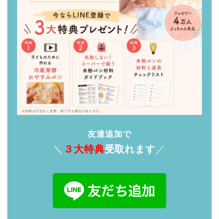
友達追加で
＼
３大特典
受取れます
／