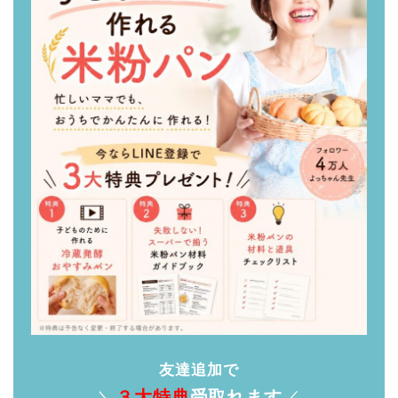
友達追加で
＼
３大特典
受取れます
／