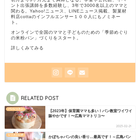
ント出張講師を多数経験し、3年で3000名以上のママと
関わる。Yahoo!ニュース、LINEニュース掲載、製菓材
料店cottaのインフルエンサー１００人にもノミネー
ト。
オンラインで全国のママと子どものための「季節めぐり
の米粉パン」づくりをスタート。
詳しくみてみる
RELATED POST
パンレッスン
【2023年】保育園ママも多い！パン教室ワイワイ
賑やかです！〜広島ママトリコ〜
2023-02-21
レッスンレポ
かぼちゃパンの良い香り…最高です！～広島パン