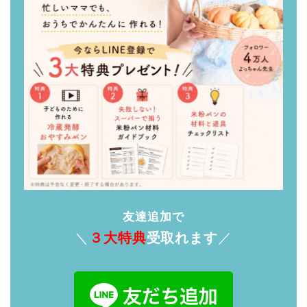
友達追加で
＼
３大特典
受取れます
／