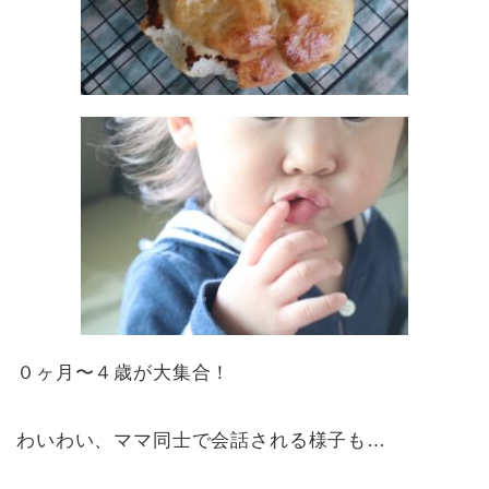
０ヶ月〜４歳が大集合！
わいわい、ママ同士で会話される様子も…