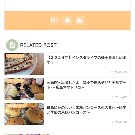
RELATED POST
レッスンレポ
【２０２４年】インスタライブの様子をまとめま
す！
2025-05-15
レッスンレポ
公民館へ出張したよ！親子で体あそびと手形アー
ト♪～広島ママトリコ～
2023-06-12
お教室について
最高にたのしい！米粉パンコース生の変化〜絵本
と季節の米粉パンコース〜
2024-12-10
講師について