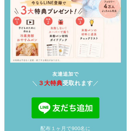
友達追加で
＼
３大特典
受取れます
／
配布１ヶ月で900名に