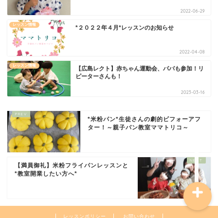
2022-06-29
レッスン情報
*２０２２年４月*レッスンのお知らせ
2022-04-08
レッスン情報
【広島レクト】赤ちゃん運動会、パパも参加！リ
ピーターさんも！
2023-03-16
講師について
*米粉パン*生徒さんの劇的ビフォーアフ
ター！～親子パン教室ママトリコ～
お問い合わせ
【満員御礼】米粉フライパンレッスンと
*教室開業したい方へ*
レッスンポリシー
お問い合わせ