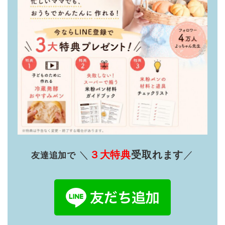
＼
３大特典
受取れます
／
友達追加で