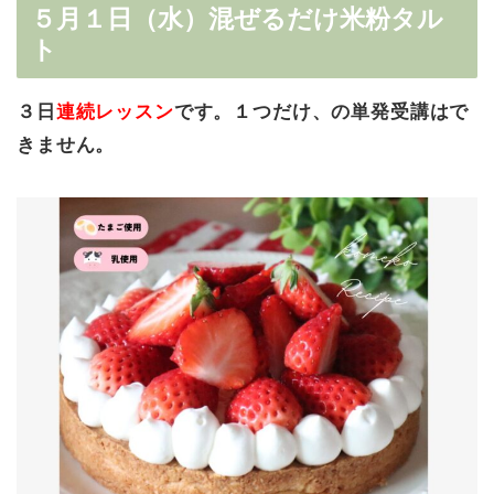
５月１日（水）混ぜるだけ米粉タル
ト
３日
連続レッスン
です。１つだけ、の単発受講はで
きません。