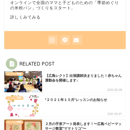
オンラインで全国のママと子どものための「季節めぐり
の米粉パン」づくりをスタート。
詳しくみてみる
RELATED POST
レッスン情報
【広島レクト】出張講師決まりました！赤ちゃん
運動会を開催します♪
2022-06-08
レッスン情報
*２０２１年１０月*レッスンのお知らせ
2021-09-27
レッスン情報
２月の手形アート発表します！〜広島ベビーマッ
サージ教室*ママトリコ*〜