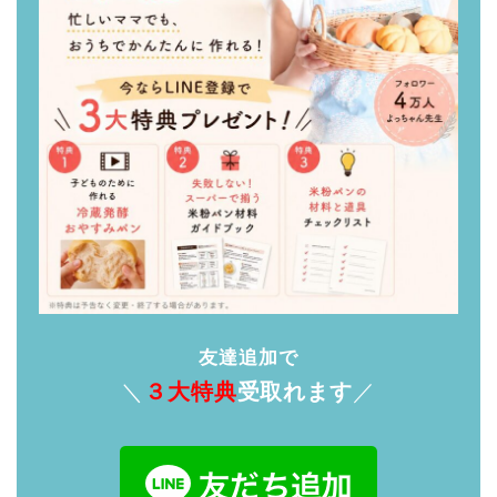
友達追加で
＼
３大特典
受取れます
／